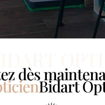
IDART OPT
ez dès mainten
ticien
Bidart Op