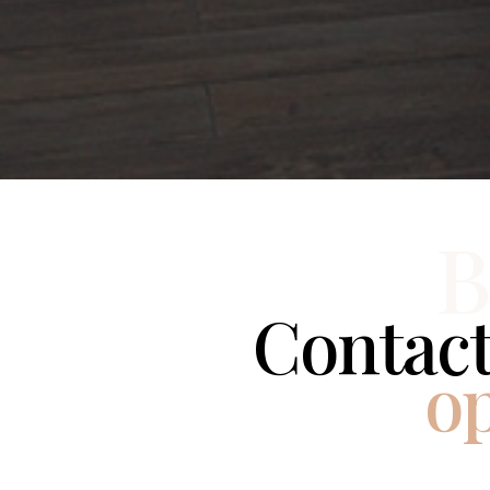
B
Contact
op