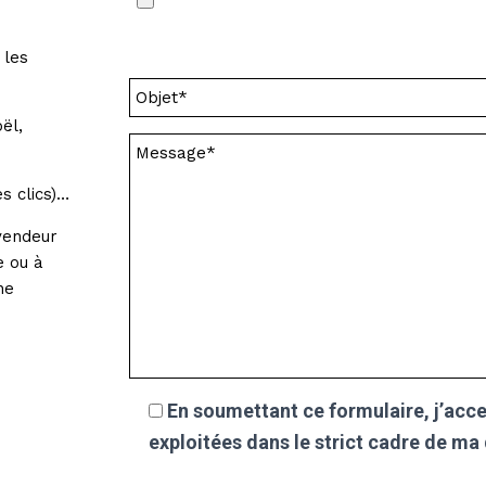
 les
ël,
s clics)…
vendeur
e ou à
ne
En soumettant ce formulaire, j’acce
exploitées dans le strict cadre de m