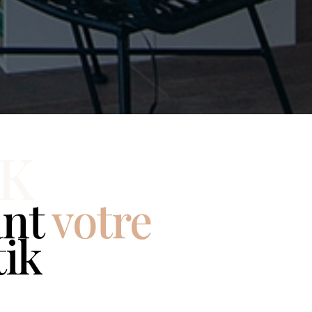
IK
ant
votre
tik